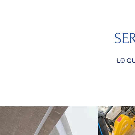
SE
LO Q